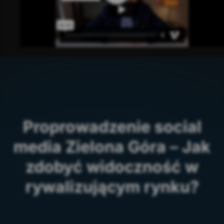
Proprowadzenie social
media Zielona Góra – Jak
zdobyć widoczność w
rywalizującym rynku?