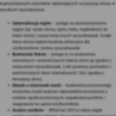
najważniejszych czynników wpływających na pozycję strony w
wynikach wyszukiwania.
Optymalizacja tagów
– polega na dostosowywaniu
tagów (np. tytułu strony, opisu meta, nagłówków) do
treści strony i zasad wytycznych wyszukiwarek. Dzięki
temu strona będzie bardziej atrakcyjna dla
użytkowników i botów wyszukiwarek.
Budowanie linków
– polega to na budowaniu
naturalnych i wartościowych linków, które są zgodne z
wytycznymi wyszukiwarek. Linki powinny pochodzić z
wartościowych stron internetowych i być zgodne z
tematyką strony.
Dbanie o wizerunek marki
– budowanie pozytywnego
wizerunku marki poprzez odpowiednie korzystanie z
mediów społecznościowych, wypełnianie profilów i
reagowanie na opinie użytkowników.
Analiza wyników
– White hat SEO to także ciągła