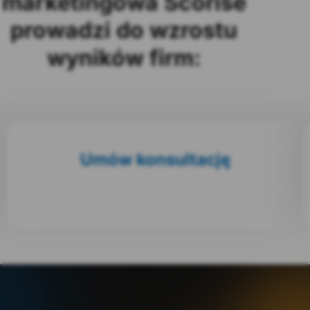
marketingowa Scorise
prowadzi do wzrostu
wyników firm:
Umów konsultację