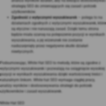
analiza wyników działań, aby na bieżąco dostosowywać
strategię SEO do zmieniających się zasad i potrzeb
użytkowników.
Zgodność z wytycznymi wyszukiwarek
– polega to na
działaniach zgodnych z wytycznymi wyszukiwarek, które
są etyczne i nie naruszają zasad. Dzięki temu strona
będzie miała szansę na polepszenie pozycji w wynikach
wyszukiwania, a jej wizerunek nie zostanie
nadszarpnięty przez negatywne skutki działań
nieetycznych.
Podsumowując, White Hat SEO to metody, które są zgodne z
wytycznymi wyszukiwarek i pozwalają na osiągnięcie wysokiej
pozycji w wynikach wyszukiwania dzięki wartościowej treści i
naturalnym linkom. White hat SEO wymaga ciągłej pracy,
analizy wyników i dostosowywania strategii do potrzeb
użytkowników i zasad wyszukiwarek.
White Hat SEO