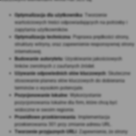
Optymalizacja dla użytkownika
: Tworzenie
wartościowych treści odpowiadających na potrzeby i
zapytania użytkowników.
Optymalizacja techniczna
: Poprawa prędkości strony,
struktury witryny, oraz zapewnienie responsywnej strony
internetowej.
Budowanie autorytetu
: Uzyskiwanie jakościowych
linków zwrotnych z zaufanych źródeł.
Używanie odpowiednich słów kluczowych
: Skuteczne
stosowanie planera słów kluczowych do dobierania
terminów o wysokim potencjale.
Pozycjonowanie lokalne
: Wykorzystanie
pozycjonowania lokalne dla firm, które chcą być
widoczne w swoim regionie.
Prawidłowe przekierowania
: Implementacja
przekierowania 301 przy zmianie adresu URL.
Tworzenie przyjaznych URLi
: Zapewnienie, że strony