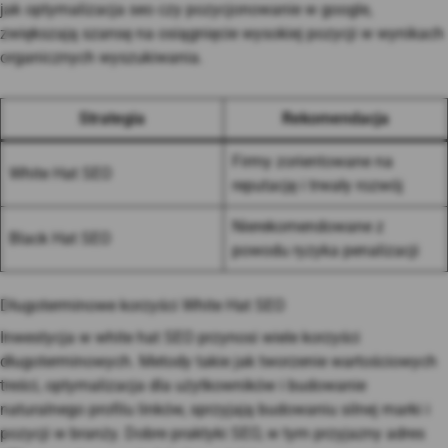
jak optymalizacja seo czy pozycjonowanie w google,
zwiększają szansę na osiągnięcie wysokiej pozycji w wynikach
organicznych wyszukiwania.
Strategia
Rekomendacja
Firmy zorientowane na
White Hat SEO
reputację i trwały rozwój
Nierekomendowane z
Black Hat SEO
powodu ryzyka penalizacji
Długoterminowe korzyści White Hat SEO
Inwestycja w white hat SEO przynosi wiele korzyści
długoterminowych. Metody takie jak tworzenie wartościowych
treści, optymalizacja dla użytkowników i budowanie
naturalnego profilu linków, sprzyjają budowaniu silnej marki i
pozycji w branży. Dobre praktyki SEO, w tym przyjazny adres