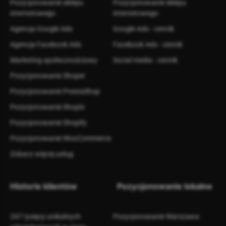
Pozycjonowanie sklepu
Pozycjonowanie sklepu
internetowego
internetowego
Agencja Google Ads
Google Ads - cennik
Agencja Facebook Ads
Facebook Ads - cennik
Marketing społecznościowy
Social media - cennik
Pozycjonowanie Shoper
Pozycjonowanie PrestaShop
Pozycjonowanie Shoplo
Pozycjonowanie Shopify
Pozycjonowanie WooCommerce
Zobacz więcej usług
Historie klientów
Pozycjonowanie lokalne
247 tysięcy unikalnych
Pozycjonowanie Warszawa