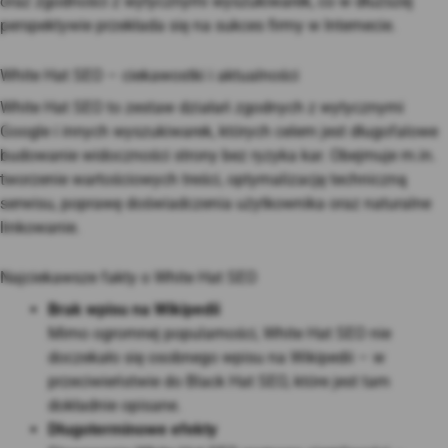
oraz zgodności z wytycznymi wyszukiwarek, co w dłuższej
perspektywie przekłada się na sukces firmy w Internecie.
White Hat SEO – ciekawostki i aktualności
White Hat SEO to zestaw działań zgodnych z wytycznymi
Google i innych wyszukiwarek, których celem jest długofalowe
budowanie widoczności strony bez ryzyka kar. Obejmuje m.in.
tworzenie wartościowych treści, optymalizację techniczną
serwisu, poprawę doświadczenia użytkownika oraz naturalne
linkowanie
.
Najciekawsze fakty o White Hat SEO
Brak wpisu na Wikipedii
Mimo ogromnej popularności, White Hat SEO nie
doczekało się osobnego wpisu na Wikipedii – w
przeciwieństwie do Black Hat SEO, które jest tam
dokładnie opisane
.
Długoterminowe efekty