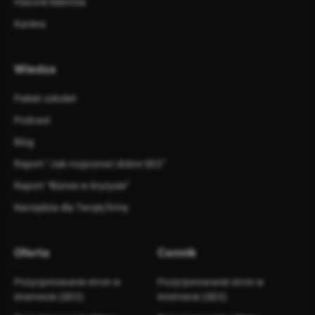
Historie klientów
Kariera
Wiedza
Pakiet szkoleń
Podcast
Blog
Raport “Jak rozpoznać dobre SEO”
Raport “Biznes w kryzysie”
Narzędzia dla Twojej firmy
Oferta
Cennik
Pozycjonowanie stron w
Pozycjonowanie stron w
internecie (SEO)
internecie (SEO)