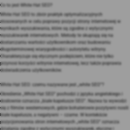
Co to jest White Hat SEO?
White Hat SEO to zbiór praktyk optymalizacyjnych
stosowanych w celu poprawy pozycji strony internetowej w
wynikach wyszukiwania, które są zgodne z wytycznymi
wyszukiwarek internetowych. Metody te skupiają się na
dostarczaniu wartości użytkownikom oraz budowaniu
długoterminowej wiarygodności i autorytetu witryny.
Charakteryzuje się etycznym podejściem, które nie tylko
przynosi korzyści witrynie internetowej, lecz także poprawia
doświadczenia użytkowników.
White Hat SEO: czemu nazywane jest „white SEO”?
Określenie „White Hat SEO” pochodzi z języka angielskiego i
dosłownie oznacza „białe kapelusze SEO”. Nazwa ta wywodzi
się z filmów westernowych, gdzie bohaterowie pozytywni nosili
białe kapelusze, a negatywni – czarne. W kontekście
pozycjonowania stron internetowych „white SEO” oznacza
działania zgodne z wytycznymi wyszukiwarek, etyczne i