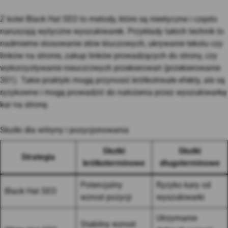
Z kolei Black Hat SEO to metody, które są nieetyczne i często
naruszają wytyczne wyszukiwarek. Przykłady takich technik to
nadmierne stosowanie słów kluczowych, ukrywanie tekstu czy
linków na stronie, zakup linków prowadzących do strony, czy
wykorzystywanie nieuczciwych przekierowań (przekierowanie
301). Takie praktyki mogą przynosić krótkotrwałe efekty, ale są
ryzykowne i mogą prowadzić do nałożenia przez wyszukiwarkę
kar na stronę.
Skutki dla witryny i pozycjonowania
Skutki
Skutki
Strategia
krótkoterminowe
długoterminowe
Potencjalny
Ryzyko kary od
Black Hat SEO
wzrost pozycji
wyszukiwarki
Utrzymanie
Stabilny wzrost