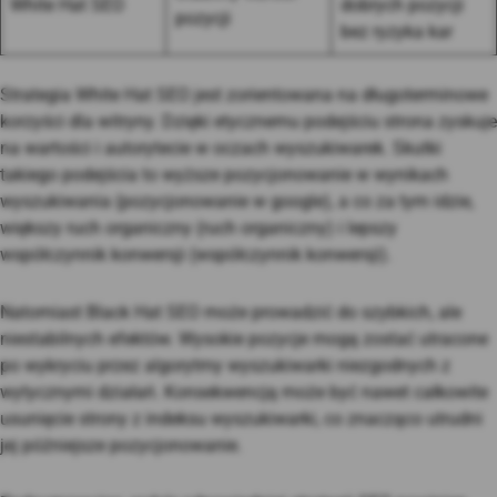
White Hat SEO
dobrych pozycji
pozycji
bez ryzyka kar
Strategia White Hat SEO jest zorientowana na długoterminowe
korzyści dla witryny. Dzięki etycznemu podejściu strona zyskuje
na wartości i autorytecie w oczach wyszukiwarek. Skutki
takiego podejścia to wyższe pozycjonowanie w wynikach
wyszukiwania (pozycjonowanie w google), a co za tym idzie,
większy ruch organiczny (ruch organiczny) i lepszy
współczynnik konwersji (współczynnik konwersji).
Natomiast Black Hat SEO może prowadzić do szybkich, ale
niestabilnych efektów. Wysokie pozycje mogą zostać utracone
po wykryciu przez algorytmy wyszukiwarki niezgodnych z
wytycznymi działań. Konsekwencją może być nawet całkowite
usunięcie strony z indeksu wyszukiwarki, co znacząco utrudni
jej późniejsze pozycjonowanie.