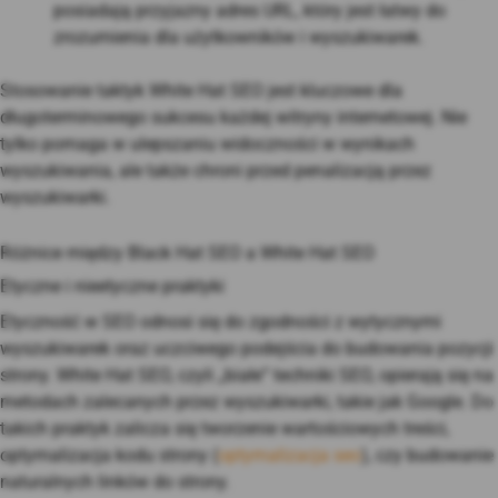
posiadają przyjazny adres URL, który jest łatwy do
zrozumienia dla użytkowników i wyszukiwarek.
Stosowanie taktyk White Hat SEO jest kluczowe dla
długoterminowego sukcesu każdej witryny internetowej. Nie
tylko pomaga w ulepszaniu widoczności w wynikach
wyszukiwania, ale także chroni przed penalizacją przez
wyszukiwarki.
Różnice między Black Hat SEO a White Hat SEO
Etyczne i nieetyczne praktyki
Etyczność w SEO odnosi się do zgodności z wytycznymi
wyszukiwarek oraz uczciwego podejścia do budowania pozycji
strony. White Hat SEO, czyli „białe” techniki SEO, opierają się na
metodach zalecanych przez wyszukiwarki, takie jak Google. Do
takich praktyk zalicza się tworzenie wartościowych treści,
optymalizacja kodu strony (
optymalizacja seo
), czy budowanie
naturalnych linków do strony.