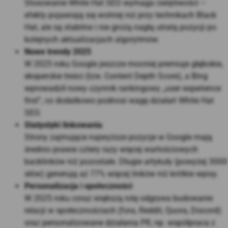
Stosowanie White Hat SEO wymaga cierpliwości –
efekty pojawiają się wolniej niż przy technikach Black
Hat, ale są stabilne i nie grożą nagłą utratą pozycji po
kolejnych aktualizacjach algorytmów
.
Nowe trendy 2025
W 2025 roku Google jeszcze mocniej premiuje głębokie,
eksperckie treści (tzw. Content Depth Score), a Bing
wprowadził nowy czynnik rankingowy „user experience
first”, co dodatkowo podnosi wagę działań White Hat
SEO
.
Statystyki linkowania
Strony zajmujące najwyższe pozycje w Google mają
średnio prawie cztery razy więcej wartościowych
backlinków niż pozostałe. Długie artykuły (powyżej 3000
słów) generują aż 77% więcej linków niż krótkie wpisy
.
Personalizacja i społeczności
W 2025 roku coraz większą rolę odgrywa budowanie
relacji w społecznościach (fora, Reddit, Quora, Discord)
oraz personalizowane działania PR, np. współpraca z