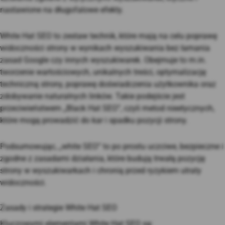
nastawione na długofalowe efekty.
White Hat SEO to zestaw technik, które mają na celu poprawę
widoczności strony w wynikach wyszukiwania bez łamania
zasad Google czy innych wyszukiwarek. Obejmuje to m.in.
tworzenie wartościowych, unikalnych treści, optymalizację
techniczną strony, poprawę doświadczenia użytkownika oraz
zdobywanie naturalnych linków. Takie podejście jest
przeciwieństwem „Black Hat SEO”, czyli metod nieetycznych,
które mogą prowadzić do kar i spadku pozycji strony.
Podsumowując, „white SEO” to po prostu uczciwe, bezpieczne i
zgodne z zasadami działania, które budują trwałą pozycję
strony w wyszukiwarkach i chronią przed ryzykiem utraty
widoczności.
Zasady i strategie White Hat SEO
Kluczowymi elementami White Hat SEO są: