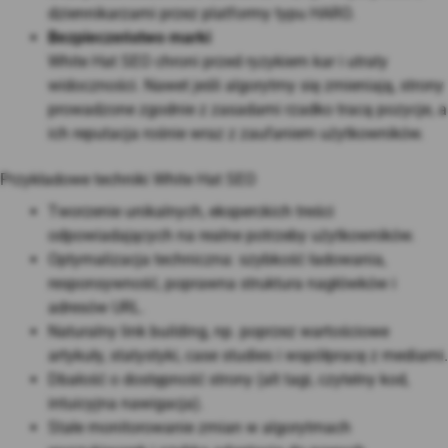
dziennikarzami przez platformy typu HARO
.
Bezpieczeństwo marki
White Hat SEO chroni przed ryzykiem kar i utraty
widoczności. Nawet jeśli algorytmy się zmieniają, strony
prowadzone zgodnie z zasadami rzadko tracą pozycje, a
ich reputacja rośnie wraz z zaufaniem użytkowników
.
Przykładowe techniki White Hat SEO
Tworzenie unikalnych, eksperckich treści
odpowiadających na realne potrzeby użytkowników.
Optymalizacja techniczna: szybkość ładowania,
responsywność, poprawna struktura nagłówków i
adresów URL.
Naturalny link building, np. poprzez wartościowe
artykuły, statystyki, case studies i współpracę z mediami.
Dbałość o dostępność strony (alt tagi, czytelny kod,
intuicyjna nawigacja).
Stałe monitorowanie zmian w algorytmach