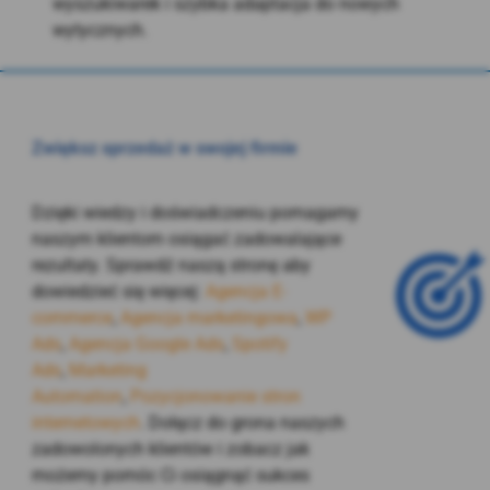
wyszukiwarek i szybka adaptacja do nowych
wytycznych
.
Zwiększ sprzedaż w swojej firmie
Dzięki wiedzy i doświadczeniu pomagamy
naszym klientom osiągać zadowalające
rezultaty. Sprawdź naszą stronę aby
dowiedzieć się więcej:
Agencja E-
commerce
,
Agencja marketingowa
,
WP
Ads
,
Agencja Google Ads
,
Spotify
Ads
,
Marketing
Automation
,
Pozycjonowanie stron
internetowych
. Dołącz do grona naszych
zadowolonych klientów i zobacz jak
możemy pomóc Ci osiągnąć sukces