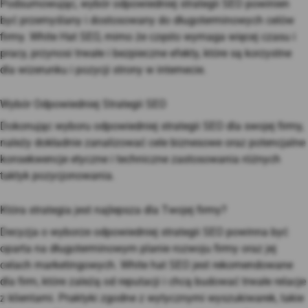
Podsumowując, wybór odpowiedniej strategii SEO powinien
być przemyślany i dostosowany do długoterminowych celów
firmy. White Hat SEO, mimo że często wymaga więcej czasu i
pracy, przynosi trwałe i bezpieczne efekty, które są korzystne
dla wizerunku i pozycji strony w internecie.
Wybór Odpowiedniej Strategii SEO
Dokonując wyboru odpowiedniej strategii SEO dla swojej firmy,
należy dokładnie zanalizować cele biznesowe oraz potencjalne
konsekwencje etyczne i techniczne zastosowania różnych
taktyk pozycjonowania.
Która strategia jest najlepsza dla Twojej firmy?
Decyzja o wyborze odpowiedniej strategii SEO powinna być
oparta na długoterminowym planie rozwoju firmy oraz jej
celach marketingowych. White hat SEO jest rekomendowane
dla firm, które zależą od reputacji i chcą budować trwałe relacje
z klientami. Praktyki zgodne z wytycznymi wyszukiwarek, takie