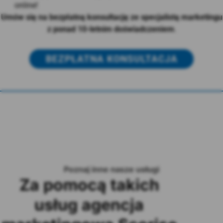
online!
Umów się na bezpłatną konsultację ze specjalistą marketingu
z ponad 10-letnim doświadczeniem
.
BEZPŁATNA KONSULTACJA
Poznaj inne nasze usługi
Za pomocą takich
usług agencja