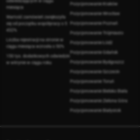
odwiedzających w ciągu
Pozycjonowanie Kraków
miesiąca
Pozycjonowanie Wrocław
Wartość zamówień zwiększyła
Pozycjonowanie Poznań
się od początku współpracy o 5
432%
Pozycjonowanie Trójmiasto
Liczba rejestracji na stronie w
Pozycjonowanie Łódź
ciągu miesiąca wzrosła o 50%
Pozycjonowanie Gdańsk
150 tys. dodatkowych odwiedzin
Pozycjonowanie Bydgoszcz
w witrynie w ciągu roku
Pozycjonowanie Szczecin
Pozycjonowanie Toruń
Pozycjonowanie Bielsko Biała
Pozycjonowanie Zielona Góra
Pozycjonowanie Białystok