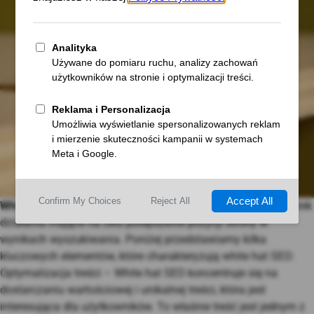
White hat SEO
to etyczne i zgodne z wytycznymi wyszukiwarek
działania mające na celu polepszenie pozycji strony w
wynikach wyszukiwania. Poniżej przedstawiamy kilka
kluczowych elementów, które charakteryzują white hat SEO:
Optymalizacja treści – White hat SEO koncentruje się na
dostarczaniu wartościowej i unikalnej treści, która jest
interesująca dla użytkowników. To właśnie treść jest jednym z