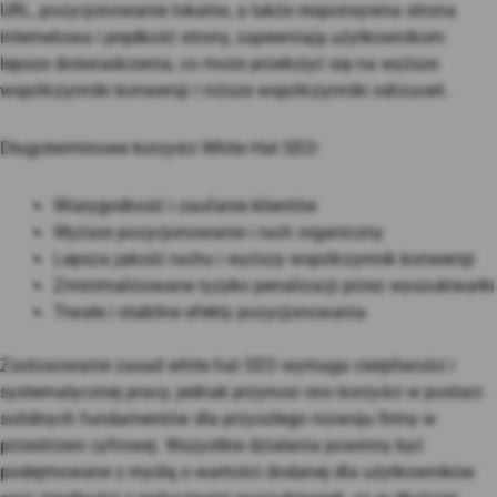
URL, pozycjonowanie lokalne, a także responsywna strona
internetowa i prędkość strony, zapewniają użytkownikom
lepsze doświadczenia, co może przełożyć się na wyższe
współczynniki konwersji i niższe współczynniki odrzuceń.
Długoterminowe korzyści White Hat SEO:
Wiarygodność i zaufanie klientów
Wyższe pozycjonowanie i ruch organiczny
Lepsza jakość ruchu i wyższy współczynnik konwersji
Zminimalizowane ryzyko penalizacji przez wyszukiwarki
Trwałe i stabilne efekty pozycjonowania
Zastosowanie zasad white hat SEO wymaga cierpliwości i
systematycznej pracy, jednak przynosi ono korzyści w postaci
solidnych fundamentów dla przyszłego rozwoju firmy w
przestrzeni cyfrowej. Wszystkie działania powinny być
podejmowane z myślą o wartości dodanej dla użytkowników