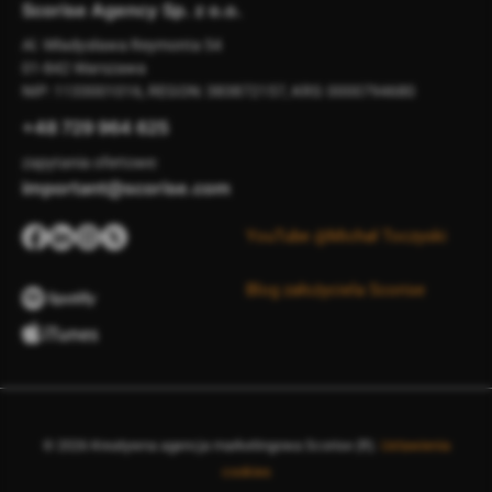
Scorise Agency Sp. z o.o.
Al. Władysława Reymonta 54
01-842
Warszawa
NIP: 1133001016, REGON: 383872157, KRS: 0000794680
+48 729 964 625
zapytania ofertowe:
important@scorise.com
YouTube @Michał Toczyski
Blog założyciela Scorise
© 2026 Kreatywna agencja marketingowa Scorise (R).
Ustawienia
cookies